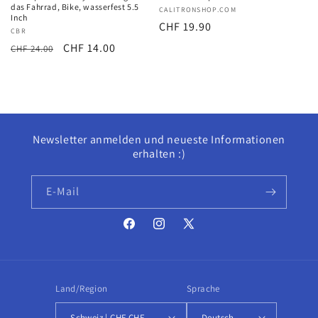
das Fahrrad, Bike, wasserfest 5.5
Anbieter:
CALITRONSHOP.COM
Inch
Normaler
CHF 19.90
Anbieter:
CBR
Preis
Normaler
Verkaufspreis
CHF 14.00
CHF 24.00
Preis
Newsletter anmelden und neueste Informationen
erhalten :)
E-Mail
Facebook
Instagram
X
(Twitter)
Land/Region
Sprache
Schweiz | CHF CHF
Deutsch