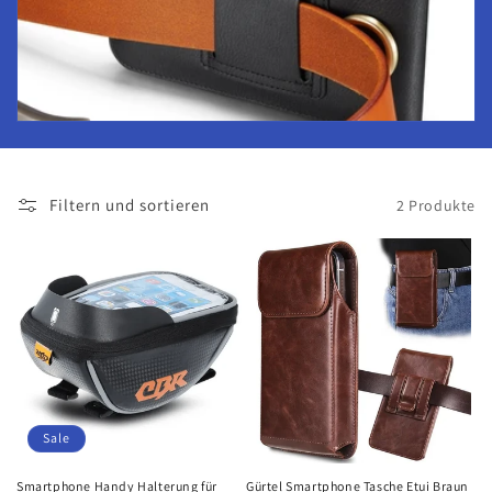
i
e
:
Filtern und sortieren
2 Produkte
Sale
Smartphone Handy Halterung für
Gürtel Smartphone Tasche Etui Braun