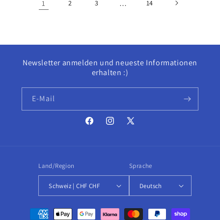
1
2
3
…
14
Newsletter anmelden und neueste Informationen
erhalten :)
E-Mail
Facebook
Instagram
X
(Twitter)
Land/Region
Sprache
Schweiz | CHF CHF
Deutsch
Zahlungsmethoden