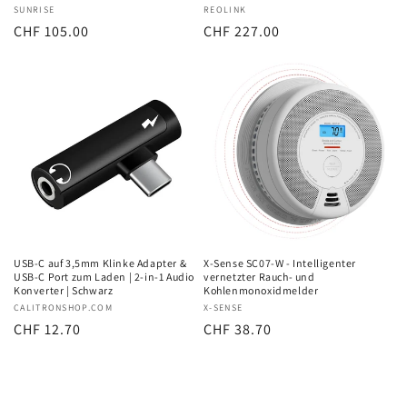
Anbieter:
SUNRISE
Anbieter:
REOLINK
Normaler
CHF 105.00
Normaler
CHF 227.00
Preis
Preis
USB-C auf 3,5mm Klinke Adapter &
X-Sense SC07-W - Intelligenter
USB-C Port zum Laden | 2-in-1 Audio
vernetzter Rauch- und
Konverter | Schwarz
Kohlenmonoxidmelder
Anbieter:
CALITRONSHOP.COM
Anbieter:
X-SENSE
Normaler
CHF 12.70
Normaler
CHF 38.70
Preis
Preis