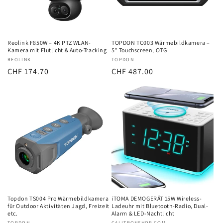
i
e
:
Reolink F850W – 4K PTZ WLAN-
TOPDON TC003 Wärmebildkamera –
Kamera mit Flutlicht & Auto-Tracking
5" Touchscreen, OTG
Anbieter:
REOLINK
Anbieter:
TOPDON
Normaler
CHF 174.70
Normaler
CHF 487.00
Preis
Preis
Topdon TS004 Pro Wärmebildkamera
iTOMA DEMOGERÄT 15W Wireless-
für Outdoor Aktivitäten Jagd, Freizeit
Ladeuhr mit Bluetooth-Radio, Dual-
etc.
Alarm & LED-Nachtlicht
TOPDON
CALITRONSHOP.COM