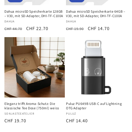
Dahua microSD Speicherkarte 128GB
Dahua microSD Speicherkarte 64GB –
– V30, mit SD-Adapter, DHI-TF-C100A
V30, mit SD-Adapter, DHI-TF-C100A
Anbieter:
DAHUA
Anbieter:
DAHUA
Normaler
Verkaufspreis
CHF 22.70
Normaler
Verkaufspreis
CHF 14.70
CHF 44.70
CHF 19.90
Preis
Preis
Eleganz trifft Aroma-Schutz: Die
Puluz PU649B USB-C auf Lightning
klassische Tee Dose (750ml) weiss
OTG Adapter
Anbieter:
SONJASTEEATELIER
Anbieter:
PULUZ
Normaler
CHF 19.70
Normaler
CHF 14.40
Preis
Preis