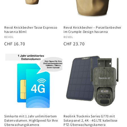
Revol Knickbecher Tasse Espresso
Revol Knickbecher – Porzellanbecher
havanna 80ml
im Crumple-Design havanna
Anbieter:
REVOL
Anbieter:
REVOL
Normaler
CHF 16.70
Normaler
CHF 23.70
Preis
Preis
Simkarte mit 1 Jahr unlimitiertem
Reolink Trackmix Series G770 mit
Datenvolumen. HighSpeed für Ihre
Solarpanel 2, 4K - 4G LTE kabellose
Überwachungskamera
PTZ-Überwachungskamera