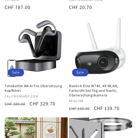
Anbieter:
Anbieter:
Normaler
CHF 787.00
Normaler
CHF 20.70
Preis
Preis
Sale
Sale
Timekettle W4 AI Pro Übersetzung
Reolink Elite W740, 4K WLAN,
Kopfhörer
Farbsicht bei Tag und Nacht,
Überwachungskamera
Anbieter:
CALITRONSHOP.COM
Anbieter:
REOLINK
Normaler
Verkaufspreis
CHF 329.70
CHF 389.00
Normaler
Verkaufspreis
CHF 139.70
CHF 169.00
Preis
Preis