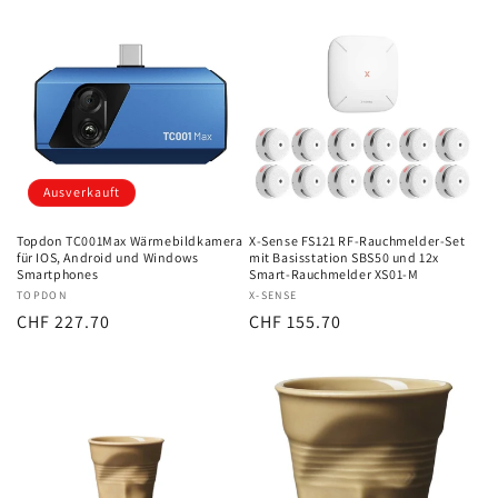
Ausverkauft
Topdon TC001Max Wärmebildkamera
X-Sense FS121 RF-Rauchmelder-Set
für IOS, Android und Windows
mit Basisstation SBS50 und 12x
Smartphones
Smart-Rauchmelder XS01-M
Anbieter:
TOPDON
Anbieter:
X-SENSE
Normaler
CHF 227.70
Normaler
CHF 155.70
Preis
Preis