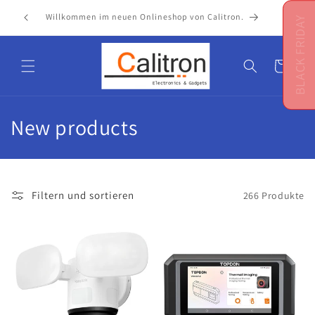
Direkt
reicher
zum
Willkommen im neuen Onlineshop von Calitron.
BLACK FRIDAY
Inhalt
Warenkorb
K
New products
a
t
Filtern und sortieren
266 Produkte
e
g
o
r