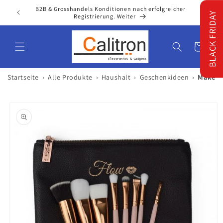
Direkt
lgreicher
zum
BLACK FRIDAY
Inhalt
Warenkorb
›
›
›
›
Startseite
Alle Produkte
Haushalt
Geschenkideen
Makeup 
oduktinformationen
ringen