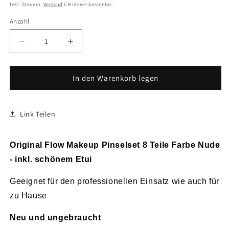
Preis
Inkl. Steuern.
Versand
CH immer kostenlos.
Anzahl
Anzahl
Verringere
Erhöhe
die
die
Menge
Menge
für
für
In den Warenkorb legen
Makeup
Makeup
Pinsel
Pinsel
8
8
Link Teilen
Teile
Teile
Farbe
Farbe
Nude,
Nude,
Original Flow Makeup Pinselset 8 Teile Farbe Nude
inkl.
inkl.
- inkl. schönem Etui
Etui
Etui
Geeignet für den professionellen Einsatz wie auch für
zu Hause
Neu und ungebraucht