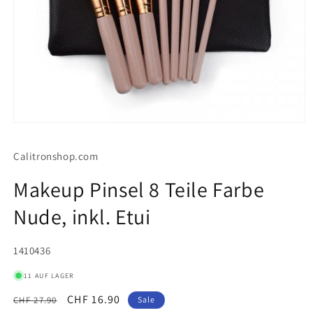
Medien
1
in
Calitronshop.com
Modal
öffnen
Makeup Pinsel 8 Teile Farbe
Nude, inkl. Etui
SKU:
1410436
11 AUF LAGER
Normaler
Verkaufspreis
CHF 16.90
CHF 27.90
Sale