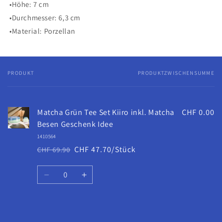
•Höhe: 7 cm
•Durchmesser: 6,3 cm
•Material: Porzellan
PRODUKT
PRODUKTZWISCHENSUMME
Dein
Warenkorb
Matcha Grün Tee Set Kiiro inkl. Matcha
CHF 0.00
Besen Geschenk Idee
1410564
CHF 47.70/Stück
CHF 69.90
Normaler
Verkaufspreis
Preis
Anzahl
Verringere
Erhöhe
die
die
Menge
Menge
für
für
Wird
Default
Default