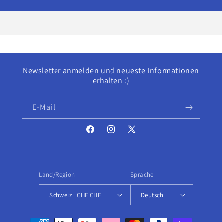
geladen ...
Title
Title
Newsletter anmelden und neueste Informationen
erhalten :)
E-Mail
Facebook
Instagram
X
(Twitter)
Land/Region
Sprache
Schweiz | CHF CHF
Deutsch
Zahlungsmethoden