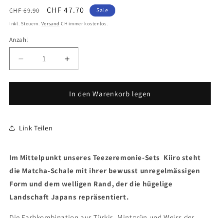
Normaler
Verkaufspreis
CHF 47.70
CHF 69.90
Sale
Preis
Inkl. Steuern.
Versand
CH immer kostenlos.
Anzahl
Anzahl
Verringere
Erhöhe
die
die
Menge
Menge
für
für
In den Warenkorb legen
Matcha
Matcha
Grün
Grün
Tee
Tee
Link Teilen
Set
Set
Kiiro
Kiiro
inkl.
inkl.
Im Mittelpunkt unseres Teezeremonie-Sets Kiiro steht
Matcha
Matcha
die Matcha-Schale mit ihrer bewusst unregelmässigen
Besen
Besen
Form und dem welligen Rand, der die hügelige
Geschenk
Geschenk
Idee
Idee
Landschaft Japans repräsentiert.
Die Farbkombination aus Türkis, Mintgrün und Weiss der