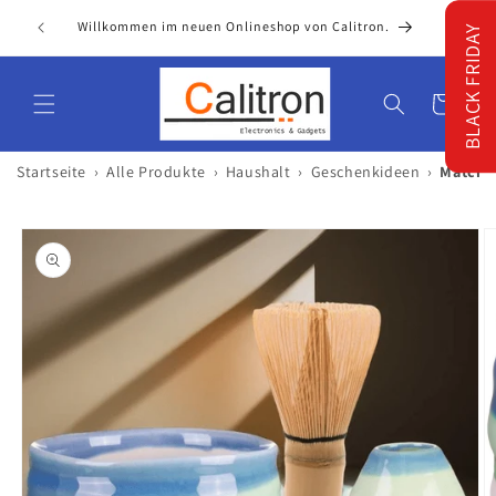
Direkt
zum
Willkommen im neuen Onlineshop von Calitron.
BLACK FRIDAY
Inhalt
Warenkorb
›
›
›
›
Startseite
Alle Produkte
Haushalt
Geschenkideen
Matcha 
oduktinformationen
ringen