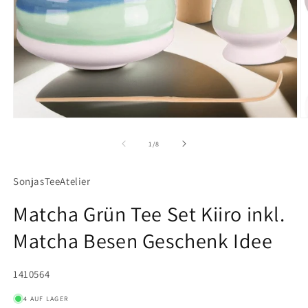
Medien
M
1
2
in
in
von
1
/
8
Modal
M
öffnen
ö
SonjasTeeAtelier
Matcha Grün Tee Set Kiiro inkl.
Matcha Besen Geschenk Idee
SKU:
1410564
4 AUF LAGER