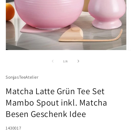
Medien
M
1
2
in
in
von
1
/
6
Modal
M
öffnen
ö
SonjasTeeAtelier
Matcha Latte Grün Tee Set
Mambo Spout inkl. Matcha
Besen Geschenk Idee
SKU:
1430017