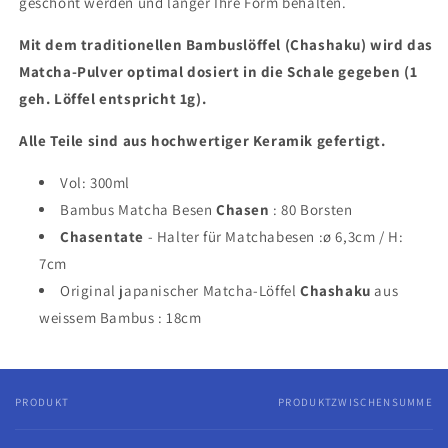
geschont werden und länger Ihre Form behalten.
Mit dem traditionellen Bambuslöffel (Chashaku) wird das
Matcha-Pulver optimal dosiert in die Schale gegeben (1
geh. Löffel entspricht 1g).
Alle Teile sind aus hochwertiger Keramik gefertigt.
Vol: 300ml
Bambus Matcha Besen
Chasen
: 80 Borsten
Chasentate
- Halter für Matchabesen :ø 6,3cm / H:
7cm
Original japanischer Matcha-Löffel
Chashaku
aus
weissem Bambus : 18cm
PRODUKT
PRODUKTZWISCHENSUMME
Dein
Warenkorb