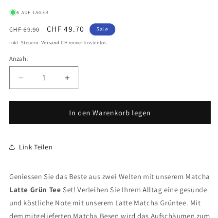
6 AUF LAGER
Normaler
Verkaufspreis
CHF 49.70
CHF 69.90
Sale
Preis
Inkl. Steuern.
Versand
CH immer kostenlos.
Anzahl
Anzahl
Verringere
Erhöhe
die
die
Menge
Menge
für
für
In den Warenkorb legen
Matcha
Matcha
Latte
Latte
Grün
Grün
Link Teilen
Tee
Tee
Set
Set
Mambo
Mambo
Geniessen Sie das Beste aus zwei Welten mit unserem Matcha
Spout
Spout
Latte Grün Tee
Set! Verleihen Sie Ihrem Alltag eine gesunde
inkl.
inkl.
und köstliche Note mit unserem Latte Matcha Grüntee. Mit
Matcha
Matcha
Besen
Besen
dem mitgelieferten Matcha Besen wird das Aufschäumen zum