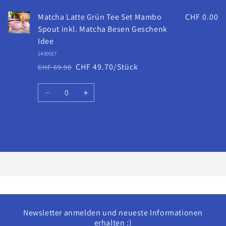
Matcha Latte Grün Tee Set Mambo
CHF 0.00
Spout inkl. Matcha Besen Geschenk
Idee
1430017
CHF 49.70/Stück
CHF 69.90
Normaler
Verkaufspreis
Preis
Anzahl
Verringere
Erhöhe
die
die
Menge
Menge
für
für
Wird
Default
Default
geladen ...
Title
Title
Newsletter anmelden und neueste Informationen
erhalten :)