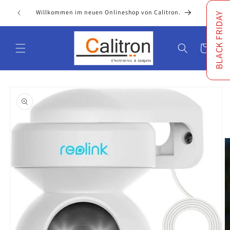
Direkt
reicher
zum
Willkommen im neuen Onlineshop von Calitron.
BLACK FRIDAY
Inhalt
Warenkorb
oduktinformationen
ringen