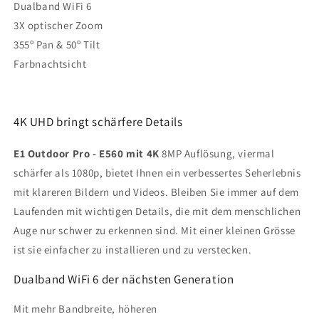
Dualband WiFi 6
PTZ-
PTZ-
weiss
weiss
3X optischer Zoom
355º Pan & 50º Tilt
Farbnachtsicht
4K UHD bringt schärfere Details
E1 Outdoor Pro
- E560 mit 4K
8MP Auflösung, viermal
schärfer als 1080p, bietet Ihnen ein verbessertes Seherlebnis
mit klareren Bildern und Videos. Bleiben Sie immer auf dem
Laufenden mit wichtigen Details, die mit dem menschlichen
Auge nur schwer zu erkennen sind. Mit einer kleinen Grösse
ist sie einfacher zu installieren und zu verstecken.
Dualband WiFi 6 der nächsten Generation
Mit mehr Bandbreite, höheren