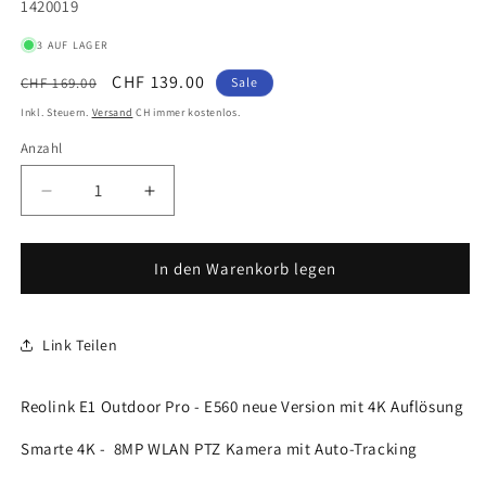
SKU:
1420019
3 AUF LAGER
Normaler
Verkaufspreis
CHF 139.00
CHF 169.00
Sale
Preis
Inkl. Steuern.
Versand
CH immer kostenlos.
Anzahl
Anzahl
Verringere
Erhöhe
die
die
Menge
Menge
für
für
In den Warenkorb legen
Reolink
Reolink
E1
E1
Outdoor
Outdoor
Link Teilen
Pro
Pro
-
-
E560,
E560,
Reolink E1 Outdoor Pro - E560 neue Version mit 4K Auflösung
4K
4K
Smarte 4K - 8MP WLAN PTZ Kamera mit Auto-Tracking
Überwachungskamera,
Überwachungskamera,
WLAN
WLAN