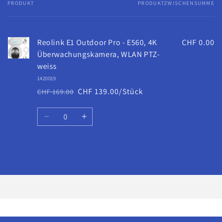
PRODUKT
PRODUKTZWISCHENSUMME
Dein
Warenkorb
Reolink E1 Outdoor Pro - E560, 4K
CHF 0.00
Überwachungskamera, WLAN PTZ-
weiss
1420019
CHF 139.00/Stück
CHF 169.00
Normaler
Verkaufspreis
Preis
Anzahl
Verringere
Erhöhe
die
die
Menge
Menge
für
für
Wird
Default
Default
geladen ...
Title
Title