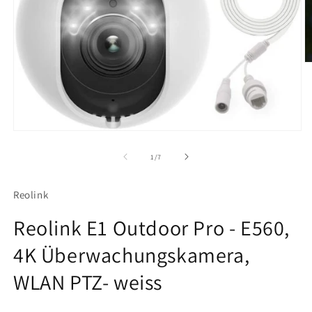
M
2
in
M
ö
Medien
1
in
von
1
/
7
Modal
öffnen
Reolink
Reolink E1 Outdoor Pro - E560,
4K Überwachungskamera,
WLAN PTZ- weiss