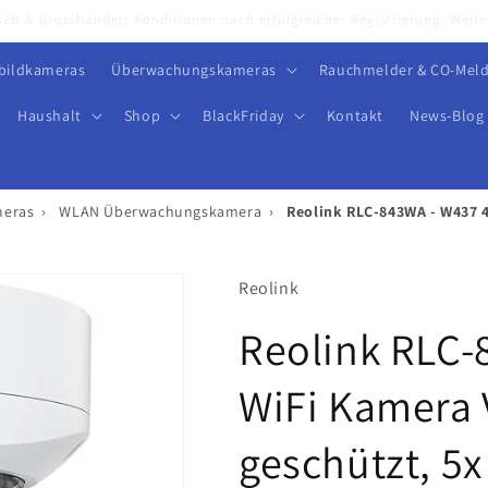
Willkommen im neuen Onlineshop von Calitron.
bildkameras
Überwachungskameras
Rauchmelder & CO-Meld
Haushalt
Shop
BlackFriday
Kontakt
News-Blog
eras
›
WLAN Überwachungskamera
›
Reolink RLC-843WA - W437 
Reolink
Reolink RLC-
WiFi Kamera
geschützt, 5