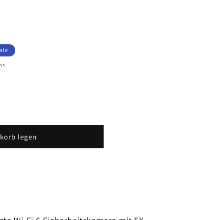
ale
os.
korb legen