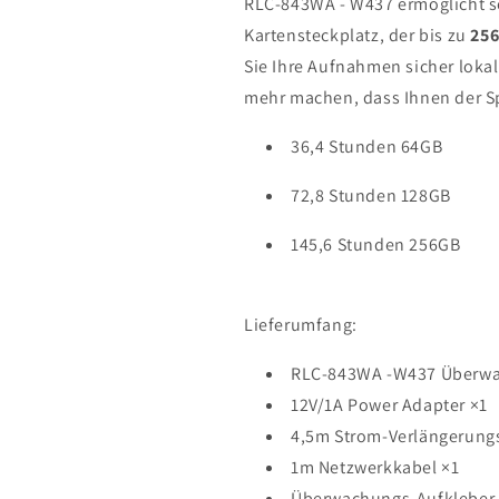
RLC-843WA - W437 ermöglicht 
Kartensteckplatz, der bis zu
256
Sie Ihre Aufnahmen sicher loka
mehr machen, dass Ihnen der S
36,4 Stunden
64GB
72,8 Stunden
128GB
145,6 Stunden
256GB
Lieferumfang:
RLC-843WA -W437 Überw
12V/1A Power Adapter ×1
4,5m Strom-Verlängerungs
1m Netzwerkkabel ×1
Überwachungs-Aufkleber 