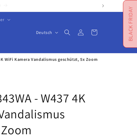
BLACK FRIDAY
er
S
Einloggen
Warenkorb
Deutsch
p
r
a
4K WiFi Kamera Vandalismus geschützt, 5x Zoom
c
h
e
843WA - W437 4K
 Vandalismus
x Zoom