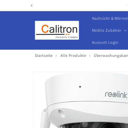
Direkt
zum
Inhalt
Nachsicht & Wärme
Mobile Zubehör
Account Login
Startseite
›
Alle Produkte
›
Überwachungskam
Zu
Produktinformationen
springen