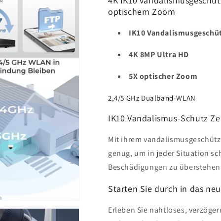
4K IK10 vandalismusgeschütz
Vandalismus
Vandalismus
optischem Zoom
geschützt,
geschützt,
5x
5x
IK10 Vandalismusgeschü
Zoom
Zoom
4K 8MP Ultra HD
5X optischer Zoom
2,4/5 GHz Dualband-WLAN
IK10 Vandalismus-Schutz Zer
Mit ihrem vandalismusgeschütz
genug, um in jeder Situation s
Beschädigungen zu überstehen
Starten Sie durch in das neu
Erleben Sie nahtloses, verzöge