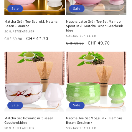
Sale
Sale
Matcha Grün Tee Set inkl. Matcha
Matcha Latte Grün Tee Set Mambo
Besen - Mambo
Spout inkl. Matcha Besen Geschenk
Idee
Anbieter:
SONJASTEEATELIER
Anbieter:
SONJASTEEATELIER
Normaler
Verkaufspreis
CHF 47.70
CHF 59.90
Normaler
Verkaufspreis
CHF 49.70
CHF 69.90
Preis
Preis
Sale
Sale
Matcha Set Howaito mit Besen
Matcha Tee Set Moegi inkl. Bambus
Geschenkidee
Besen Geschenk
Anbieter:
SONJASTEEATELIER
Anbieter:
SONJASTEEATELIER