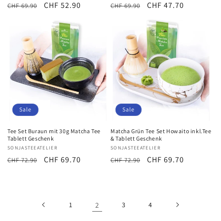
Normaler
Verkaufspreis
CHF 52.90
Normaler
Verkaufspreis
CHF 47.70
CHF 69.90
CHF 69.90
Preis
Preis
Sale
Sale
Tee Set Buraun mit 30g Matcha Tee
Matcha Grün Tee Set Howaito inkl.Tee
Tablett Geschenk
& Tablett Geschenk
Anbieter:
SONJASTEEATELIER
Anbieter:
SONJASTEEATELIER
Normaler
Verkaufspreis
CHF 69.70
Normaler
Verkaufspreis
CHF 69.70
CHF 72.90
CHF 72.90
Preis
Preis
1
2
3
4