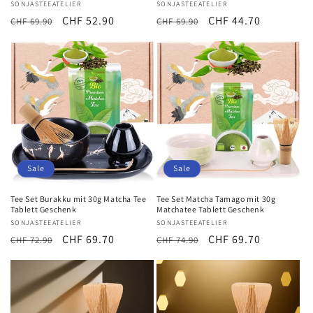
Anbieter:
SONJASTEEATELIER
Anbieter:
SONJASTEEATELIER
Normaler
Verkaufspreis
CHF 52.90
Normaler
Verkaufspreis
CHF 44.70
CHF 69.90
CHF 69.90
Preis
Preis
Sale
Sale
Tee Set Burakku mit 30g Matcha Tee
Tee Set Matcha Tamago mit 30g
Tablett Geschenk
Matchatee Tablett Geschenk
Anbieter:
SONJASTEEATELIER
Anbieter:
SONJASTEEATELIER
Normaler
Verkaufspreis
CHF 69.70
Normaler
Verkaufspreis
CHF 69.70
CHF 72.90
CHF 74.90
Preis
Preis