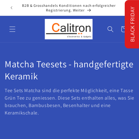
Direkt
B2B & Grosshandels Konditionen nach erfolgreicher
zum
Willko
BLACK FRIDAY
Registrierung. Weiter
Inhalt
Warenkorb
K
Matcha Teesets - handgefertigte
a
Keramik
t
Tee Sets
Matcha
sind die perfekte Möglichkeit, eine Tasse
e
Grün Tee zu geniessen. Diese Sets enthalten alles, was Sie
brauchen, Bambusbesen, Besenhalter und eine
g
Keramikschale.
o
r