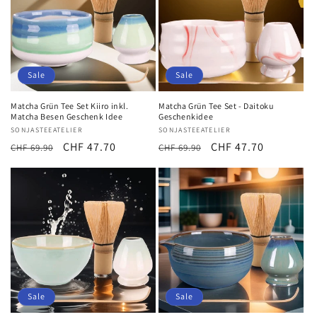
Sale
Sale
Matcha Grün Tee Set Kiiro inkl.
Matcha Grün Tee Set - Daitoku
Matcha Besen Geschenk Idee
Geschenkidee
Anbieter:
SONJASTEEATELIER
Anbieter:
SONJASTEEATELIER
Normaler
Verkaufspreis
CHF 47.70
Normaler
Verkaufspreis
CHF 47.70
CHF 69.90
CHF 69.90
Preis
Preis
Sale
Sale