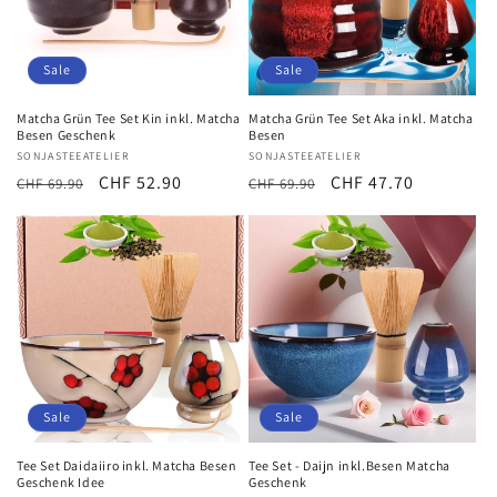
Sale
Sale
Matcha Grün Tee Set Kin inkl. Matcha
Matcha Grün Tee Set Aka inkl. Matcha
Besen Geschenk
Besen
Anbieter:
SONJASTEEATELIER
Anbieter:
SONJASTEEATELIER
Normaler
Verkaufspreis
CHF 52.90
Normaler
Verkaufspreis
CHF 47.70
CHF 69.90
CHF 69.90
Preis
Preis
Sale
Sale
Tee Set Daidaiiro inkl. Matcha Besen
Tee Set - Daijn inkl.Besen Matcha
Geschenk Idee
Geschenk