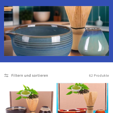
i
e
:
Filtern und sortieren
62 Produkte