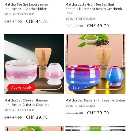
Matcha Tee Set Lotussamen
Matcha Latte Grün Tee Set Guriin
inkl.Besen - Geschenkidee
Spout inkl. Matcha Besen Geschenk
Idee
Anbieter:
SONJASTEEATELIER
Anbieter:
SONJASTEEATELIER
Normaler
Verkaufspreis
CHF 44.70
CHF 64.90
Normaler
Verkaufspreis
CHF 49.70
CHF 69.90
Preis
Preis
Ausverkauft
Sale
Matcha Set Chrysanthemen
Matcha Set Nebel inkl.Besen Grüntee
inkl.Besen Grüntee Geschenk
Anbieter:
SONJASTEEATELIER
Anbieter:
SONJASTEEATELIER
Normaler
Verkaufspreis
CHF 39.70
CHF 54.90
Normaler
Verkaufspreis
CHF 39.70
CHF 64.90
Preis
Preis